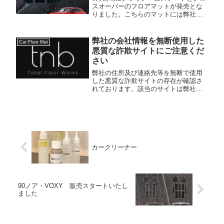
スオーバーのフロアマットが発売とな
りました。こちらのマットには弊社で
一番人気を誇るROYALという生地を使
用。毛足が15㎜と長く、高目付ですの
で（糸の密度が高い）足元がフカフカ
弊社の会社情報を無断使用した
Car Floor Mat
で気持ちよく車内が一気に高級...
悪質な詐欺サイトにご注意くだ
さい
弊社の住所及び連絡先等を無断で使用
した悪質な詐欺サイトの存在が確認さ
れております。該当のサイトは弊社が
運営・管理しているサイトではなく、
弊社とは全く関係がございません。こ
のような悪質なサイトを利用されまし
た場合は、詐欺被害（代金を支払って
い...
カークリーナー
90ノア・VOXY 販売スタートいたし
ました