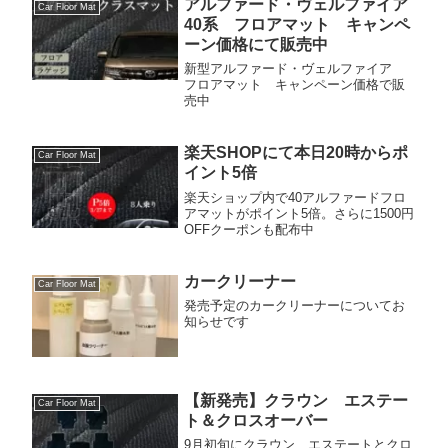
アルファード・ヴェルファイア
Car Floor Mat
40系 フロアマット キャンペ
ーン価格にて販売中
新型アルファード・ヴェルファイア
フロアマット キャンペーン価格で販
売中
楽天SHOPにて本日20時からポ
Car Floor Mat
イント5倍
楽天ショップ内で40アルファードフロ
アマットがポイント5倍。さらに1500円
OFFクーポンも配布中
カークリーナー
Car Floor Mat
発売予定のカークリーナーについてお
知らせです
【新発売】クラウン エステー
Car Floor Mat
ト＆クロスオーバー
9月初旬にクラウン エステートとクロ