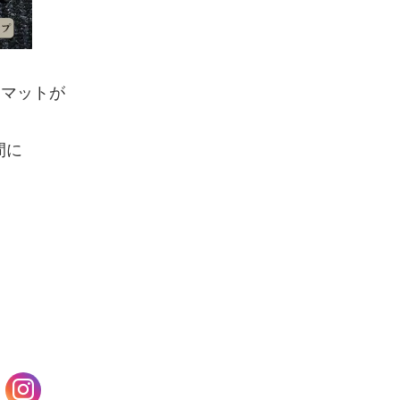
アマットが
間に